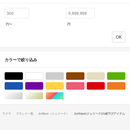
円〜
円
カラーで絞り込み
ブラック/黒色系
ホワイト/白色系
グレー/灰色系
ブラウン/茶色系
ベージュ系
グ
ブルー・ネイビー/青色系
パープル/紫色系
イエロー/黄色系
ピンク/桃色系
レッド/赤色系
オ
シルバー/銀色系
ゴールド/金色系
マルチカラー
ラクマ
ブランド一覧
Jurlique（ジュリーク）
Jurlique(ジュリーク)の値下げアイテム