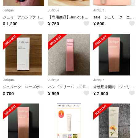
Jurlique
Jurlique
Jurlique
ジュリークハンドクリーム
【専用商品】Jurlique 超大容量！バニティ
sale ジュリーク ニュートリディファインセラム ROクリーム セット
¥
1,200
¥
750
¥
800
Jurlique
Jurlique
Jurlique
ジュリーク ローズボディオイル 10ml
ハンドクリーム Jurlique
未使用未開封 ジュリーク ＲＯフェイスオイル 30ml
¥
700
¥
999
¥
2,500