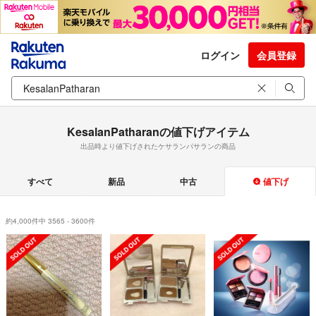
ログイン
会員登録
KesalanPatharanの値下げアイテム
出品時より値下げされたケサランパサランの商品
すべて
新品
中古
値下げ
約4,000件中 3565 - 3600件