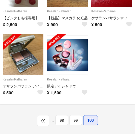
KesalanPatharan
KesalanPatharan
KesalanPatharan
【ピンクもも様専用】ケサランパサラン アンダートーンライトアップ2色セット
【新品】マスカラ 化粧品
ケサランパサラン☆フェイスカラー G05
¥
2,500
¥
900
¥
500
KesalanPatharan
KesalanPatharan
ケサランパサラン アイカラーS〈E01〉
限定アイシャドウ
¥
500
¥
1,500
…
98
99
100