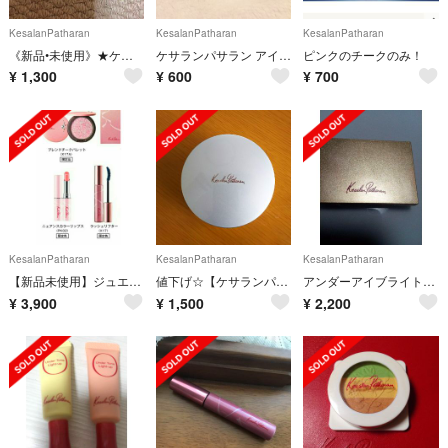
KesalanPatharan
KesalanPatharan
KesalanPatharan
《新品•未使用》★ケサランパサラン ペンシルタッチアップ3 です‼︎
ケサランパサラン アイブロウパレット
ピンクのチークのみ！
¥
1,300
¥
600
¥
700
KesalanPatharan
KesalanPatharan
KesalanPatharan
【新品未使用】ジュエルドプリマ コレクションA 資生堂 2017クリスマスコフレ
値下げ☆【ケサランパサラン】フェイスパウダー
アンダーアイブライトナー
¥
3,900
¥
1,500
¥
2,200