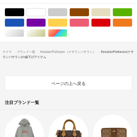
ブラック/黒色系
ホワイト/白色系
グレー/灰色系
ブラウン/茶色系
ベージュ系
グ
ブルー・ネイビー/青色系
パープル/紫色系
イエロー/黄色系
ピンク/桃色系
レッド/赤色系
オ
シルバー/銀色系
ゴールド/金色系
マルチカラー
ラクマ
ブランド一覧
KesalanPatharan（ケサランパサラン）
KesalanPatharan(ケサ
ランパサラン)の値下げアイテム
ページの上へ戻る
注目ブランド一覧