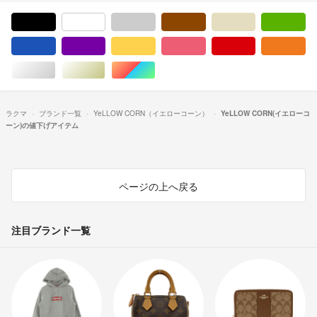
ブラック/黒色系
ホワイト/白色系
グレー/灰色系
ブラウン/茶色系
ベージュ系
グ
ブルー・ネイビー/青色系
パープル/紫色系
イエロー/黄色系
ピンク/桃色系
レッド/赤色系
オ
シルバー/銀色系
ゴールド/金色系
マルチカラー
ラクマ
ブランド一覧
YeLLOW CORN（イエローコーン）
YeLLOW CORN(イエローコ
ーン)の値下げアイテム
ページの上へ戻る
注目ブランド一覧