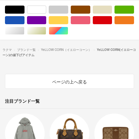
ブラック/黒色系
ホワイト/白色系
グレー/灰色系
ブラウン/茶色系
ベージュ系
グ
ブルー・ネイビー/青色系
パープル/紫色系
イエロー/黄色系
ピンク/桃色系
レッド/赤色系
オ
シルバー/銀色系
ゴールド/金色系
マルチカラー
ラクマ
ブランド一覧
YeLLOW CORN（イエローコーン）
YeLLOW CORN(イエローコ
ーン)の値下げアイテム
ページの上へ戻る
注目ブランド一覧