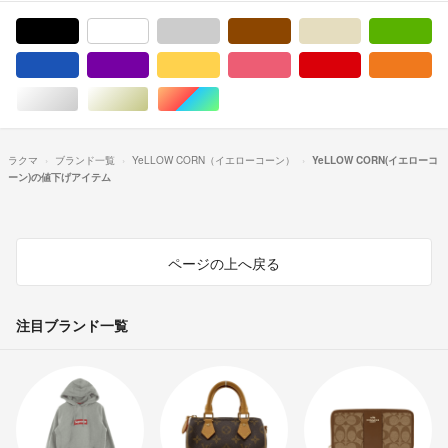
ブラック/黒色系
ホワイト/白色系
グレー/灰色系
ブラウン/茶色系
ベージュ系
グ
ブルー・ネイビー/青色系
パープル/紫色系
イエロー/黄色系
ピンク/桃色系
レッド/赤色系
オ
シルバー/銀色系
ゴールド/金色系
マルチカラー
ラクマ
ブランド一覧
YeLLOW CORN（イエローコーン）
YeLLOW CORN(イエローコ
ーン)の値下げアイテム
ページの上へ戻る
注目ブランド一覧