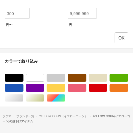
円〜
円
カラーで絞り込み
ブラック/黒色系
ホワイト/白色系
グレー/灰色系
ブラウン/茶色系
ベージュ系
グ
ブルー・ネイビー/青色系
パープル/紫色系
イエロー/黄色系
ピンク/桃色系
レッド/赤色系
オ
シルバー/銀色系
ゴールド/金色系
マルチカラー
ラクマ
ブランド一覧
YeLLOW CORN（イエローコーン）
YeLLOW CORN(イエローコ
ーン)の値下げアイテム