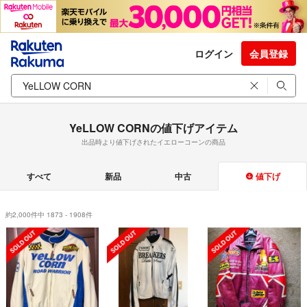
ログイン
会員登録
YeLLOW CORNの値下げアイテム
出品時より値下げされたイエローコーンの商品
すべて
新品
中古
値下げ
約2,000件中 1873 - 1908件