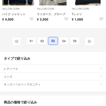
YeLLOW CORN
YeLLOW CORN
YeLLOW CORN
バイク ジャケット
ライダース、グローブ
Tシャツ
¥
4,500
¥
3,500
¥
1,000
…
51
52
53
54
55
…
タイプで絞り込み
レディース
メンズ
キッズ／ベビー／マタニティ
商品の価格で絞り込み