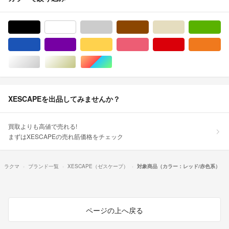
ブラック/黒色系
ホワイト/白色系
グレー/灰色系
ブラウン/茶色系
ベージュ系
グ
ブルー・ネイビー/青色系
パープル/紫色系
イエロー/黄色系
ピンク/桃色系
レッド/赤色系
オ
シルバー/銀色系
ゴールド/金色系
マルチカラー
XESCAPEを出品してみませんか？
買取よりも高値で売れる!
まずはXESCAPEの売れ筋価格をチェック
ラクマ
ブランド一覧
XESCAPE（ゼスケープ）
対象商品（カラー：レッド/赤色系）
ページの上へ戻る