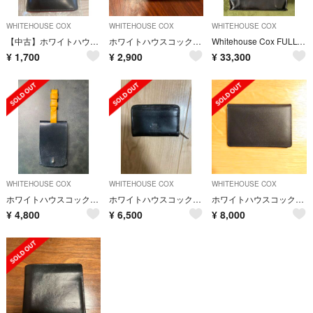
WHITEHOUSE COX
WHITEHOUSE COX
WHITEHOUSE COX
【中古】ホワイトハウスコックス 長財布
ホワイトハウスコックス WHITEHOUSE COX 三つ折り財布
Whitehouse Cox FULL-BRIDLE LEATHER TOTE
¥
1,700
¥
2,900
¥
33,300
WHITEHOUSE COX
WHITEHOUSE COX
WHITEHOUSE COX
ホワイトハウスコックス ラゲッジタグ Whitehouse Cox
ホワイトハウスコックス コインケース ネイビー ブライドルレザー
ホワイトハウスコックス 名刺入れ
¥
4,800
¥
6,500
¥
8,000