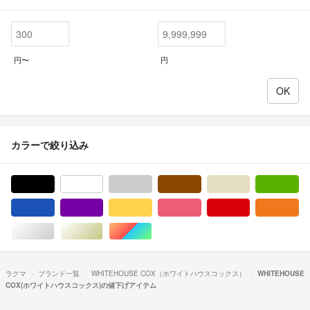
円〜
円
カラーで絞り込み
ブラック/黒色系
ホワイト/白色系
グレー/灰色系
ブラウン/茶色系
ベージュ系
グ
ブルー・ネイビー/青色系
パープル/紫色系
イエロー/黄色系
ピンク/桃色系
レッド/赤色系
オ
シルバー/銀色系
ゴールド/金色系
マルチカラー
ラクマ
ブランド一覧
WHITEHOUSE COX（ホワイトハウスコックス）
WHITEHOUSE
COX(ホワイトハウスコックス)の値下げアイテム