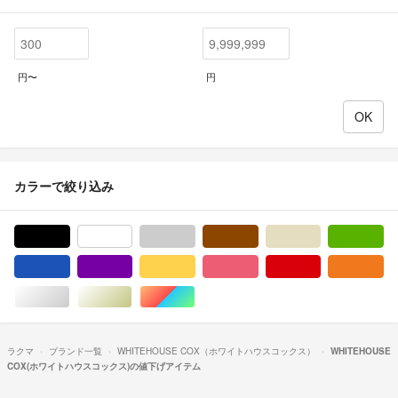
円〜
円
カラーで絞り込み
ブラック/黒色系
ホワイト/白色系
グレー/灰色系
ブラウン/茶色系
ベージュ系
グ
ブルー・ネイビー/青色系
パープル/紫色系
イエロー/黄色系
ピンク/桃色系
レッド/赤色系
オ
シルバー/銀色系
ゴールド/金色系
マルチカラー
ラクマ
ブランド一覧
WHITEHOUSE COX（ホワイトハウスコックス）
WHITEHOUSE
COX(ホワイトハウスコックス)の値下げアイテム