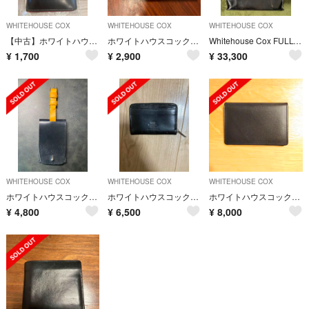
WHITEHOUSE COX
WHITEHOUSE COX
WHITEHOUSE COX
【中古】ホワイトハウスコックス 長財布
ホワイトハウスコックス WHITEHOUSE COX 三つ折り財布
Whitehouse Cox FULL-BRIDLE LEATHER TOTE
¥
1,700
¥
2,900
¥
33,300
WHITEHOUSE COX
WHITEHOUSE COX
WHITEHOUSE COX
ホワイトハウスコックス ラゲッジタグ Whitehouse Cox
ホワイトハウスコックス コインケース ネイビー ブライドルレザー
ホワイトハウスコックス 名刺入れ
¥
4,800
¥
6,500
¥
8,000