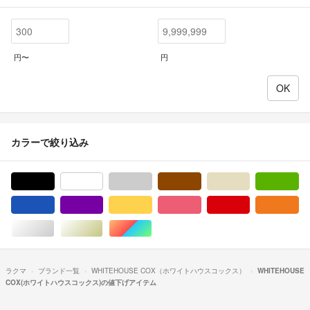
円〜
円
カラーで絞り込み
ブラック/黒色系
ホワイト/白色系
グレー/灰色系
ブラウン/茶色系
ベージュ系
グ
ブルー・ネイビー/青色系
パープル/紫色系
イエロー/黄色系
ピンク/桃色系
レッド/赤色系
オ
シルバー/銀色系
ゴールド/金色系
マルチカラー
ラクマ
ブランド一覧
WHITEHOUSE COX（ホワイトハウスコックス）
WHITEHOUSE
COX(ホワイトハウスコックス)の値下げアイテム