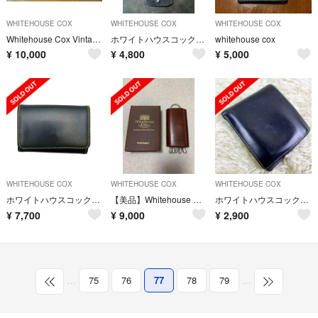
WHITEHOUSE COX
WHITEHOUSE COX
WHITEHOUSE COX
Whitehouse Cox Vintage BAG
ホワイトハウスコックス ラゲッジタグ Whitehouse Cox
whitehouse cox
¥
10,000
¥
4,800
¥
5,000
WHITEHOUSE COX
WHITEHOUSE COX
WHITEHOUSE COX
ホワイトハウスコックス 財布 コインケース 小銭入れ 04-22103005
【美品】Whitehouse Cox
ホワイトハウスコックス 折り財布 ネイビー 直営店購入
¥
7,700
¥
9,000
¥
2,900
…
75
76
77
78
79
…