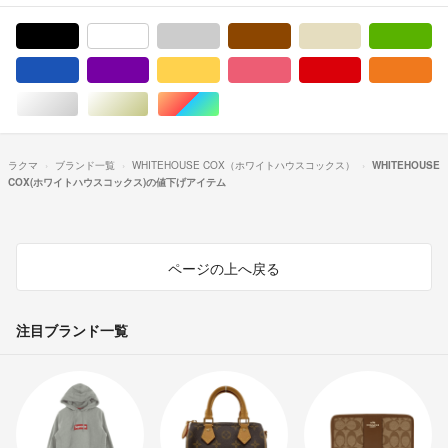
ブラック/黒色系
ホワイト/白色系
グレー/灰色系
ブラウン/茶色系
ベージュ系
グ
ブルー・ネイビー/青色系
パープル/紫色系
イエロー/黄色系
ピンク/桃色系
レッド/赤色系
オ
シルバー/銀色系
ゴールド/金色系
マルチカラー
ラクマ
ブランド一覧
WHITEHOUSE COX（ホワイトハウスコックス）
WHITEHOUSE
COX(ホワイトハウスコックス)の値下げアイテム
ページの上へ戻る
注目ブランド一覧