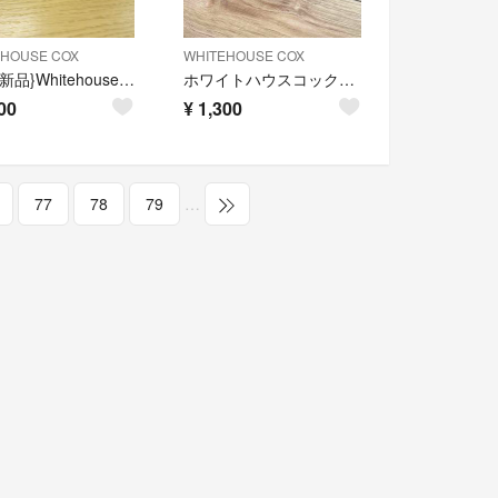
EHOUSE COX
WHITEHOUSE COX
申請!{新品}Whitehouse Cox アンティークブライドル キーホルダー
ホワイトハウスコックス 折りたたみ財布
00
¥
1,300
77
78
79
…