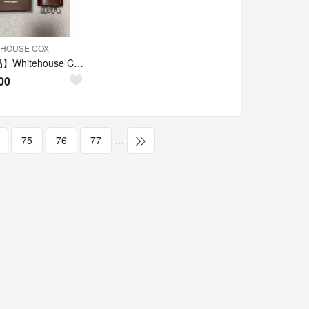
EHOUSE COX
【美品】Whitehouse Cox
00
75
76
77
…