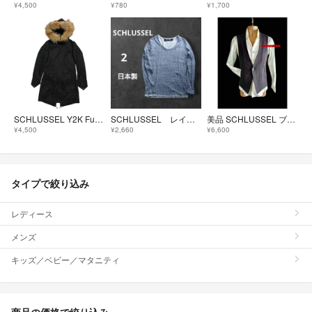
¥4,500
¥780
¥1,700
SCHLUSSEL Y2K Fur Hood Military Parka 3
SCHLUSSEL レイヤード カットソー ロンT 胸ロゴ 2 平成 y2k
美品 SCHLUSSEL ブラック ベスト 黒 2 シュリセル ジレ スーツ M
¥4,500
¥2,660
¥6,600
タイプで絞り込み
レディース
メンズ
キッズ／ベビー／マタニティ
商品の価格で絞り込み