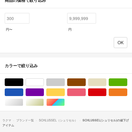
円〜
円
カラーで絞り込み
ブラック/黒色系
ホワイト/白色系
グレー/灰色系
ブラウン/茶色系
ベージュ系
グ
ブルー・ネイビー/青色系
パープル/紫色系
イエロー/黄色系
ピンク/桃色系
レッド/赤色系
オ
シルバー/銀色系
ゴールド/金色系
マルチカラー
ラクマ
ブランド一覧
SCHLUSSEL（シュリセル）
SCHLUSSEL(シュリセル)の値下げ
アイテム