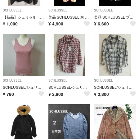
SCHLUSSEL
SCHLUSSEL
SCHLUSSEL
【新品】シュリセル 黒 ジャケット LL-⑥
美品 SCHLUSSEL 灰 ナローラペル テーラードジャケット シュリセル M
美品 SCHLUSSEL ブラック ベスト 黒 2 シュリセル ジレ スーツ M
¥
1,000
¥
4,900
¥
6,600
SCHLUSSEL
SCHLUSSEL
SCHLUSSEL
SCHLUSSEL/シュリセル カップ無 タンクトップ【L】
SCHLUSSEL/シュリセル 赤×白×青チェック七分袖シャツ XS
SCHLUSSEL/シュリセル 白×青チェック七分袖シャツ XS
¥
780
¥
2,800
¥
2,800