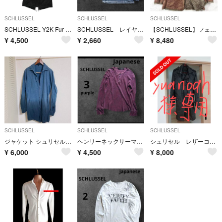
SCHLUSSEL
SCHLUSSEL
SCHLUSSEL
SCHLUSSEL Y2K Fur Hood Military Parka 3
SCHLUSSEL レイヤード カットソー ロンT 胸ロゴ 2 平成 y2k
【SCHLUSSEL】フェイクムートン スウェード コート ファー y2k 3
¥
4,500
¥
2,660
¥
8,480
SCHLUSSEL
SCHLUSSEL
SCHLUSSEL
ジャケット シュリセル メンズ 麻 リネン 薄手 グラデーション アウター
ヘンリーネックサーマル パープル 紫 3 ロック Japanese 日本ブランド
シュリセル レザーコート 黒
¥
6,000
¥
4,500
¥
8,000