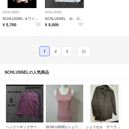
SCHLUSSEL
SCHLUSSEL
SCHLUSSEL ホワイト 長袖シャツ シュリセル 白色 2 シンプル
SCHLUSSEL 白 ロンT カットソー Vネック y2k 英字 平成
¥
5,700
¥
5,000
1
2
3
…
SCHLUSSELの人気商品
ヘンリーネックサーマル パープル 紫 3 ロック Japanese 日本ブランド
SCHLUSSEL/シュリセル カップ無 タンクトップ【L】
シュリセル テーラードジャケット