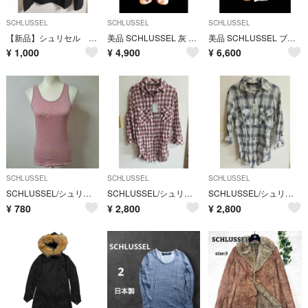
SCHLUSSEL
SCHLUSSEL
SCHLUSSEL
【新品】シュリセル 黒 ジャケット LL-⑥
美品 SCHLUSSEL 灰 ナローラペル テーラードジャケット シュリセル M
美品 SCHLUSSEL ブラック ベスト 黒 2 シュリセル ジレ スーツ M
¥
1,000
¥
4,900
¥
6,600
SCHLUSSEL
SCHLUSSEL
SCHLUSSEL
SCHLUSSEL/シュリセル カップ無 タンクトップ【L】
SCHLUSSEL/シュリセル 赤×白×青チェック七分袖シャツ XS
SCHLUSSEL/シュリセル 白×青チェック七分袖シャツ XS
¥
780
¥
2,800
¥
2,800