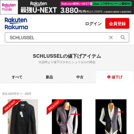
ログイン
会員登録
SCHLUSSELの値下げアイテム
出品時より値下げされたシュリセルの商品
すべて
新品
中古
値下げ
約3,000件中 1 - 36件