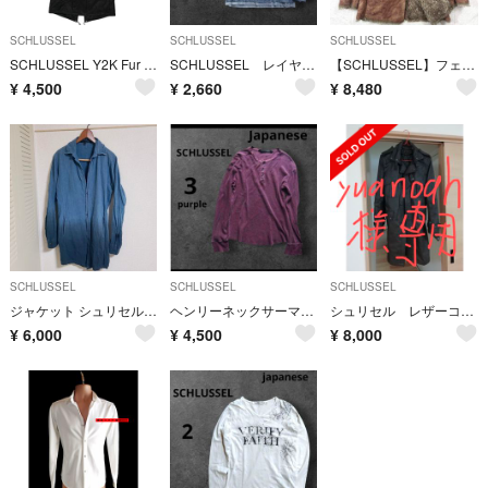
SCHLUSSEL
SCHLUSSEL
SCHLUSSEL
SCHLUSSEL Y2K Fur Hood Military Parka 3
SCHLUSSEL レイヤード カットソー ロンT 胸ロゴ 2 平成 y2k
【SCHLUSSEL】フェイクムートン スウェード コート ファー y2k 3
¥
4,500
¥
2,660
¥
8,480
SCHLUSSEL
SCHLUSSEL
SCHLUSSEL
ジャケット シュリセル メンズ 麻 リネン 薄手 グラデーション アウター
ヘンリーネックサーマル パープル 紫 3 ロック Japanese 日本ブランド
シュリセル レザーコート 黒
¥
6,000
¥
4,500
¥
8,000