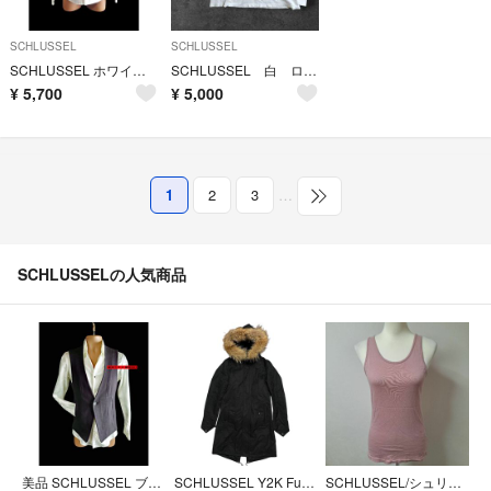
SCHLUSSEL
SCHLUSSEL
SCHLUSSEL ホワイト 長袖シャツ シュリセル 白色 2 シンプル
SCHLUSSEL 白 ロンT カットソー Vネック y2k 英字 平成
¥
5,700
¥
5,000
1
2
3
…
SCHLUSSELの人気商品
美品 SCHLUSSEL ブラック ベスト 黒 2 シュリセル ジレ スーツ M
SCHLUSSEL Y2K Fur Hood Military Parka 3
SCHLUSSEL/シュリセル カップ無 タンクトップ【L】