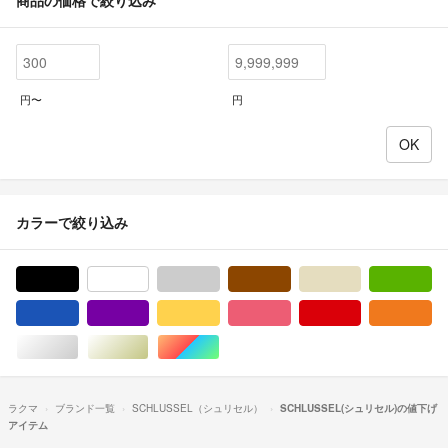
円〜
円
カラーで絞り込み
ブラック/黒色系
ホワイト/白色系
グレー/灰色系
ブラウン/茶色系
ベージュ系
グ
ブルー・ネイビー/青色系
パープル/紫色系
イエロー/黄色系
ピンク/桃色系
レッド/赤色系
オ
シルバー/銀色系
ゴールド/金色系
マルチカラー
ラクマ
ブランド一覧
SCHLUSSEL（シュリセル）
SCHLUSSEL(シュリセル)の値下げ
アイテム