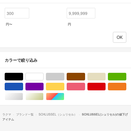
円〜
円
カラーで絞り込み
ブラック/黒色系
ホワイト/白色系
グレー/灰色系
ブラウン/茶色系
ベージュ系
グ
ブルー・ネイビー/青色系
パープル/紫色系
イエロー/黄色系
ピンク/桃色系
レッド/赤色系
オ
シルバー/銀色系
ゴールド/金色系
マルチカラー
ラクマ
ブランド一覧
SCHLUSSEL（シュリセル）
SCHLUSSEL(シュリセル)の値下げ
アイテム