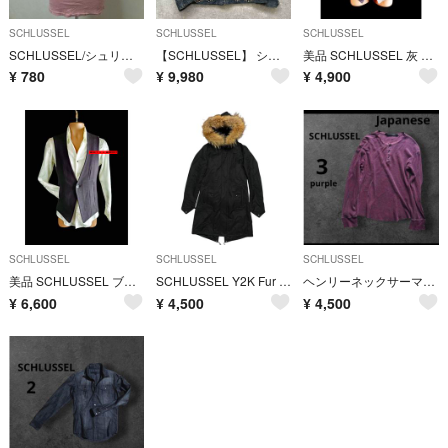
SCHLUSSEL
SCHLUSSEL
SCHLUSSEL
SCHLUSSEL/シュリセル カップ無 タンクトップ【L】
【SCHLUSSEL】 シュリセル デニムジャケットライダース 本革スタッズ
美品 SCHLUSSEL 灰 ナローラペル テーラードジャケット シュリセル M
¥
780
¥
9,980
¥
4,900
SCHLUSSEL
SCHLUSSEL
SCHLUSSEL
美品 SCHLUSSEL ブラック ベスト 黒 2 シュリセル ジレ スーツ M
SCHLUSSEL Y2K Fur Hood Military Parka 3
ヘンリーネックサーマル パープル 紫 3 ロック Japanese 日本ブランド
¥
6,600
¥
4,500
¥
4,500