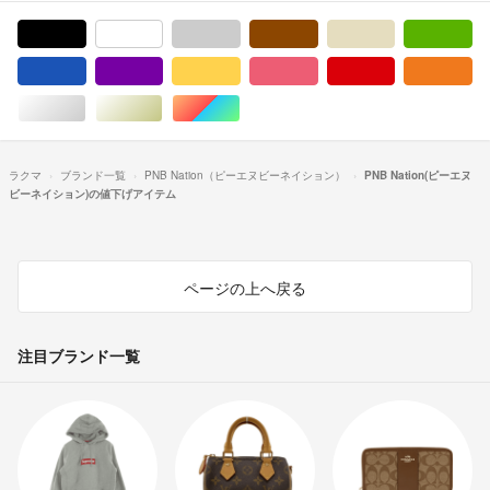
ブラック/黒色系
ホワイト/白色系
グレー/灰色系
ブラウン/茶色系
ベージュ系
グ
ブルー・ネイビー/青色系
パープル/紫色系
イエロー/黄色系
ピンク/桃色系
レッド/赤色系
オ
シルバー/銀色系
ゴールド/金色系
マルチカラー
ラクマ
ブランド一覧
PNB Nation（ピーエヌビーネイション）
PNB Nation(ピーエヌ
ビーネイション)の値下げアイテム
ページの上へ戻る
注目ブランド一覧