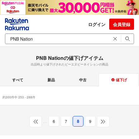
ログイン
会員登録
PNB Nationの値下げアイテム
出品時より値下げされたピーエヌビーネイションの商品
すべて
新品
中古
値下げ
約300件中 253 - 288件
…
6
7
8
9