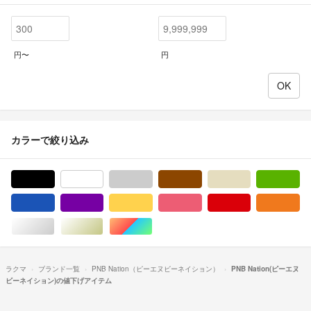
円〜
円
カラーで絞り込み
ブラック/黒色系
ホワイト/白色系
グレー/灰色系
ブラウン/茶色系
ベージュ系
グ
ブルー・ネイビー/青色系
パープル/紫色系
イエロー/黄色系
ピンク/桃色系
レッド/赤色系
オ
シルバー/銀色系
ゴールド/金色系
マルチカラー
ラクマ
ブランド一覧
PNB Nation（ピーエヌビーネイション）
PNB Nation(ピーエヌ
ビーネイション)の値下げアイテム