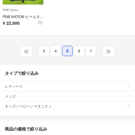
PNB Nation
PNB NATION ピーエヌビーネイション 刺繍 ナイロンジャケット サイズL
¥
22,000
…
3
4
5
6
7
…
タイプで絞り込み
レディース
メンズ
キッズ／ベビー／マタニティ
商品の価格で絞り込み