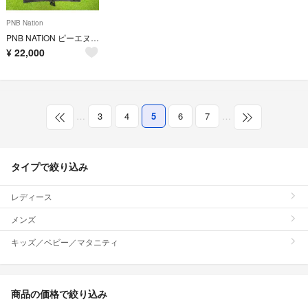
PNB Nation
PNB NATION ピーエヌビーネイション 刺繍 ナイロンジャケット サイズL
¥
22,000
…
3
4
5
6
7
…
タイプで絞り込み
レディース
メンズ
キッズ／ベビー／マタニティ
商品の価格で絞り込み