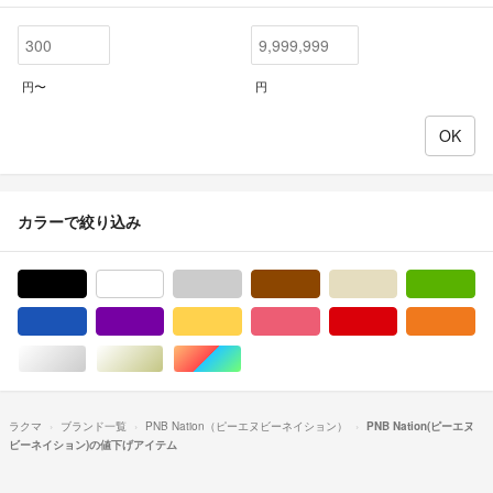
円〜
円
カラーで絞り込み
ブラック/黒色系
ホワイト/白色系
グレー/灰色系
ブラウン/茶色系
ベージュ系
グ
ブルー・ネイビー/青色系
パープル/紫色系
イエロー/黄色系
ピンク/桃色系
レッド/赤色系
オ
シルバー/銀色系
ゴールド/金色系
マルチカラー
ラクマ
ブランド一覧
PNB Nation（ピーエヌビーネイション）
PNB Nation(ピーエヌ
ビーネイション)の値下げアイテム