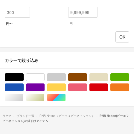
円〜
円
カラーで絞り込み
ブラック/黒色系
ホワイト/白色系
グレー/灰色系
ブラウン/茶色系
ベージュ系
グ
ブルー・ネイビー/青色系
パープル/紫色系
イエロー/黄色系
ピンク/桃色系
レッド/赤色系
オ
シルバー/銀色系
ゴールド/金色系
マルチカラー
ラクマ
ブランド一覧
PNB Nation（ピーエヌビーネイション）
PNB Nation(ピーエヌ
ビーネイション)の値下げアイテム