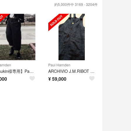
約5,000件中 3169 - 3204件
arnden
Paul Harnden
【Mitsukin様専用】Paul Harnden Belt Jean
ARCHIVIO J.M.RIBOT オーバーオール
000
¥
59,000