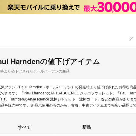
aul Harndenの値下げアイテム
品時より値下げされたポールハーデンの商品
人気ブランドPaul Harnden（ポールハーデン）の発売時より値下げされたお得
できます。 「Paul HarndenのARTS&SCIENCE ジャバラウォレット」「Paul Harnd
「Paul HarndenのArts&science 泥棒ジャケット 泥棒コート」などの商品がありま
商品を販売中です。 新品未使用のものから、古着、中古アイテムまで幅広い品揃え
すべて
新品