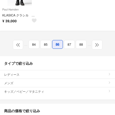
Paul Harnden
KLASICA クラシカ サスペンダーワイドクロップドパンツ サイズ3
¥
39,000
…
84
85
86
87
88
…
タイプで絞り込み
レディース
メンズ
キッズ／ベビー／マタニティ
商品の価格で絞り込み