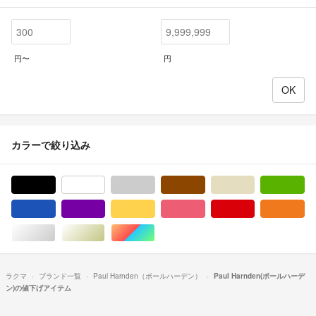
円〜
円
カラーで絞り込み
ブラック/黒色系
ホワイト/白色系
グレー/灰色系
ブラウン/茶色系
ベージュ系
グ
ブルー・ネイビー/青色系
パープル/紫色系
イエロー/黄色系
ピンク/桃色系
レッド/赤色系
オ
シルバー/銀色系
ゴールド/金色系
マルチカラー
ラクマ
ブランド一覧
Paul Harnden（ポールハーデン）
Paul Harnden(ポールハーデ
ン)の値下げアイテム