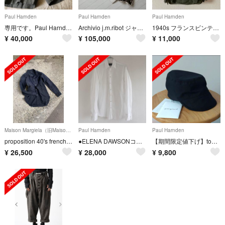
Paul Harnden
Paul Harnden
Paul Harnden
専用です。Paul Harnden
Archivio j.m.ribot ジャケット
1940s フランスビンテージ リネンキャンバスグレネードベスト
¥
40,000
¥
105,000
¥
11,000
Maison Margiela（旧Maison Martin Margiela）
Paul Harnden
Paul Harnden
proposition 40's french antique shirt
●ELENA DAWSONコットンシャツ●エレナドーソン ヨウジヤマモト好きな方
【期間限定値下げ】toogood THE CARPENTER CAP 「黒」
¥
26,500
¥
28,000
¥
9,800