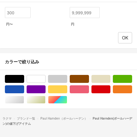
円〜
円
カラーで絞り込み
ブラック/黒色系
ホワイト/白色系
グレー/灰色系
ブラウン/茶色系
ベージュ系
グ
ブルー・ネイビー/青色系
パープル/紫色系
イエロー/黄色系
ピンク/桃色系
レッド/赤色系
オ
シルバー/銀色系
ゴールド/金色系
マルチカラー
ラクマ
ブランド一覧
Paul Harnden（ポールハーデン）
Paul Harnden(ポールハーデ
ン)の値下げアイテム