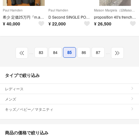
Paul Harnden
Paul Harnden
Maison Margiela（旧Maison Martin Margiela）
希少 定価25万円『m.a＋』ショールカラーウールジャケット エムエークロス
D Second SINGLE POCKET SHIRT
proposition 40's french antique shirt
¥
40,000
¥
22,000
¥
26,500
…
83
84
85
86
87
…
タイプで絞り込み
レディース
メンズ
キッズ／ベビー／マタニティ
商品の価格で絞り込み