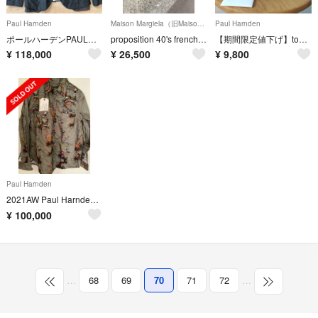
Paul Harnden
Maison Margiela（旧Maison Martin Margiela）
Paul Harnden
ポールハーデンPAULHARNDENシルクブレザー サイズM
proposition 40's french antique shirt
【期間限定値下げ】toogood THE CARPENTER CAP 「黒」
¥
118,000
¥
26,500
¥
9,800
Paul Harnden
2021AW Paul Harnden ポールハーデン シャツ
¥
100,000
…
68
69
70
71
72
…