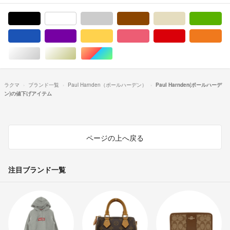
ブラック/黒色系
ホワイト/白色系
グレー/灰色系
ブラウン/茶色系
ベージュ系
グ
ブルー・ネイビー/青色系
パープル/紫色系
イエロー/黄色系
ピンク/桃色系
レッド/赤色系
オ
シルバー/銀色系
ゴールド/金色系
マルチカラー
ラクマ
ブランド一覧
Paul Harnden（ポールハーデン）
Paul Harnden(ポールハーデ
ン)の値下げアイテム
ページの上へ戻る
注目ブランド一覧