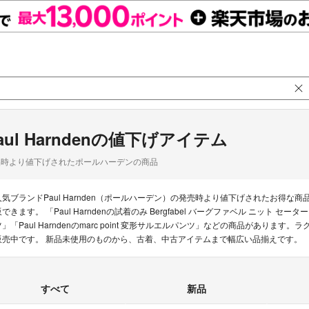
aul Harndenの値下げアイテム
品時より値下げされたポールハーデンの商品
人気ブランドPaul Harnden（ポールハーデン）の発売時より値下げされたお得
できます。 「Paul Harndenの試着のみ Bergfabel バーグファベル ニット セーター」「P
ツ」「Paul Harndenのmarc point 変形サルエルパンツ」などの商品があります。ラ
販売中です。 新品未使用のものから、古着、中古アイテムまで幅広い品揃えです。
すべて
新品