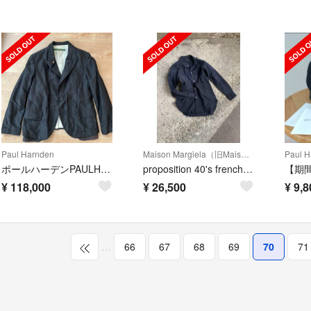
Paul Harnden
Maison Margiela（旧Maison Martin Margiela）
Paul H
ポールハーデンPAULHARNDENシルクブレザー サイズM
proposition 40's french antique shirt
¥
118,000
¥
26,500
¥
9,8
…
66
67
68
69
70
71