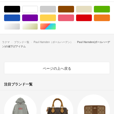
ブラック/黒色系
ホワイト/白色系
グレー/灰色系
ブラウン/茶色系
ベージュ系
グ
ブルー・ネイビー/青色系
パープル/紫色系
イエロー/黄色系
ピンク/桃色系
レッド/赤色系
オ
シルバー/銀色系
ゴールド/金色系
マルチカラー
ラクマ
ブランド一覧
Paul Harnden（ポールハーデン）
Paul Harnden(ポールハーデ
ン)の値下げアイテム
ページの上へ戻る
注目ブランド一覧