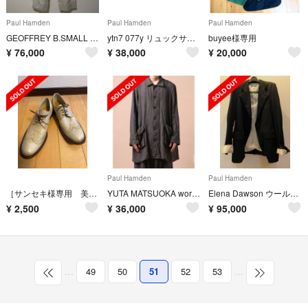
Paul Harnden
Paul Harnden
Paul Harnden
GEOFFREY B.SMALL "SUSPENDER Pants" Beige
ytn7 077y リュックサック レザーバックパック
buyee様専用
¥
76,000
¥
38,000
¥
20,000
Paul Harnden
Paul Harnden
［サンセキ様専用 美品］Paulmay ウイングチップ ベージュ 26.5cm
YUTA MATSUOKA work shirt jacket
Elena Dawson ウール スーツ地ジャケット
¥
2,500
¥
36,000
¥
95,000
…
49
50
51
52
53
…