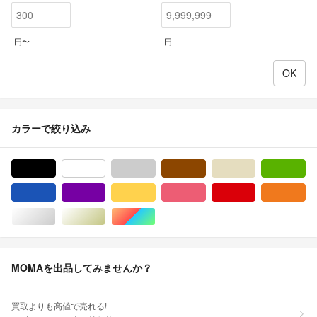
円〜
円
カラーで絞り込み
ブラック/黒色系
ホワイト/白色系
グレー/灰色系
ブラウン/茶色系
ベージュ系
グ
ブルー・ネイビー/青色系
パープル/紫色系
イエロー/黄色系
ピンク/桃色系
レッド/赤色系
オ
シルバー/銀色系
ゴールド/金色系
マルチカラー
MOMAを出品してみませんか？
買取よりも高値で売れる!