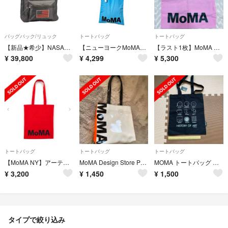
バッグパック/リュック
トートバッグ
トートバッグ
【新品★希少】NASA公式×自然史博物館 コラボボックスリュック アメリカ限定品
【ニューヨークMoMA限定】トートバッグ水色 新品未使用タグ付き
【ラスト1枚】MoMA NYアーティスト クォート コットントート 限定
¥
39,800
¥
4,299
¥
5,300
トートバッグ
トートバッグ
トートバッグ
【MoMA NY】アーティスト クォート コットントート MoMA限定！！
MoMA Design Store PVCビニールトートバッグ
MOMA トートバッグ 咲様専用
¥
3,200
¥
1,450
¥
1,500
タイプで絞り込み