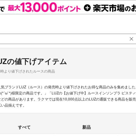
UZの値下げアイテム
品時より値下げされたルースの商品
人気ブランドLUZ（ルース）の発売時より値下げされたお得な商品のみを集めました
の(*´ω`*)様限定の商品です。」「LUZの【お値下げ中】ルースインソンブラ ピステ 
などの商品があります。ラクマでは現在10,000点以上のLUZの通販できる商品を
広い品揃えです。
すべて
新品