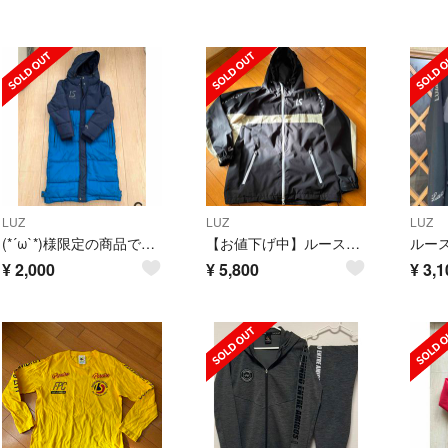
LUZ
LUZ
LUZ
(*´ω`*)様限定の商品です。
【お値下げ中】ルースインソンブラ ピステ パーカー 黒茶 M
¥
2,000
¥
5,800
¥
3,1