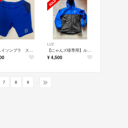
LUZ
ルースイソンブラ スウェットハーフパンツ 150cm
【にゃんズ様専用】ルースイソンブラ 中綿コート
00
¥
4,500
7
8
9
…