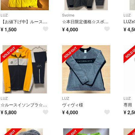
LUZ
Svolme
LUZ
【お値下げ中】ルースインソンブラ ロンＴ XS
☆本日限定価格☆スボルメ☆美品☆上下セット☆サイズ・M☆
¥
1,500
¥
4,000
¥
4,5
LUZ
LUZ
LUZ
☆ルースイソンブラ☆新品同様☆上下セット☆サイズ・M☆
ヴィヴィ様
¥
5,800
¥
4,000
¥
2,5