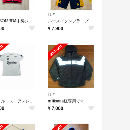
LUZ
LUZeSOMBRA中綿ジャケット
ルースイソンブラ プラクティスシャツ、パンツ 上下セット
00
¥
7,900
LUZ
専用 ルース アスレタ セット
miiiisaaa様専用です
00
¥
7,000