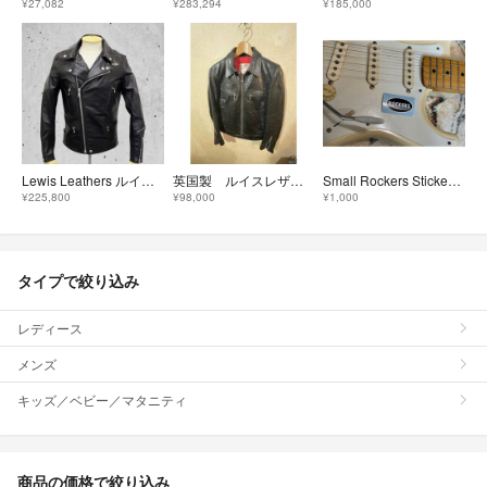
¥27,082
¥283,294
¥185,000
Lewis Leathers ルイスレザー 希少 ラットランドシープスキン ブラック タイトフィット 40
英国製 ルイスレザー ドミネーター ３４ 羊革 レディース ライダース
Small Rockers Sticker 正規品 ステッカー
¥225,800
¥98,000
¥1,000
タイプで絞り込み
レディース
メンズ
キッズ／ベビー／マタニティ
商品の価格で絞り込み