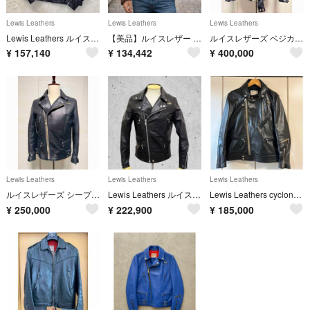
Lewis Leathers
Lewis Leathers
Lewis Leathers
Lewis Leathers ルイスレザー AVIAKIT ライダースジャケット
【美品】ルイスレザー AVIAKIT ダブルライダースジャケット 赤キルティング
ルイスレザーズ ベジカウ 茶芯サイクロンCyclone 441 タイトフィット
¥
157,140
¥
134,442
¥
400,000
Lewis Leathers
Lewis Leathers
Lewis Leathers
ルイスレザーズ シープ ライトニング lightning 391Tタイトフィット
Lewis Leathers ルイスレザー 希少 ラットランドシープスキン ブラック タイトフィット 40
Lewis Leathers cyclone ルイスレザー サイクロン
¥
250,000
¥
222,900
¥
185,000