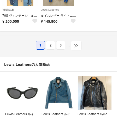
VINTAGE
Lewis Leathers
70S ヴィンテージ ルイスレザー 42
ルイスレザー ライトニング 391T 38 タイトフィット ブルー
¥
200,000
¥
145,800
1
2
3
…
Lewis Leathersの人気商品
Lewis Leathers ルイスレザー EFFECTOR エフェクター × EFFECTOR DOUBLE ZERO エフェクター ダブルゼロ サングラス アイウェア 眼鏡 フレーム：ブラック【中古】
Lewis Leathers ルイスレザー CYCLONE サイクロン ヴィンテージターコイズ スクエアパッチ レザー ライダース ジャケット ブルー系 42【中古】
Lewis Leathers cyclone ルイスレザー サイクロン