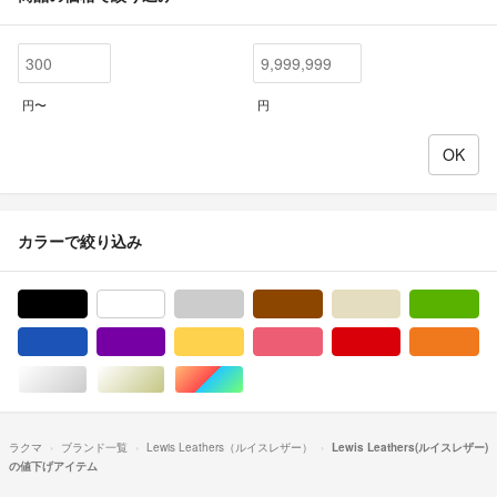
円〜
円
カラーで絞り込み
ブラック/黒色系
ホワイト/白色系
グレー/灰色系
ブラウン/茶色系
ベージュ系
グ
ブルー・ネイビー/青色系
パープル/紫色系
イエロー/黄色系
ピンク/桃色系
レッド/赤色系
オ
シルバー/銀色系
ゴールド/金色系
マルチカラー
ラクマ
ブランド一覧
Lewis Leathers（ルイスレザー）
Lewis Leathers(ルイスレザー)
の値下げアイテム