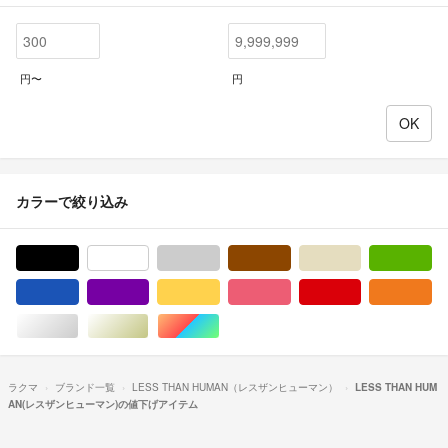
円〜
円
カラーで絞り込み
ブラック/黒色系
ホワイト/白色系
グレー/灰色系
ブラウン/茶色系
ベージュ系
グ
ブルー・ネイビー/青色系
パープル/紫色系
イエロー/黄色系
ピンク/桃色系
レッド/赤色系
オ
シルバー/銀色系
ゴールド/金色系
マルチカラー
ラクマ
ブランド一覧
LESS THAN HUMAN（レスザンヒューマン）
LESS THAN HUM
AN(レスザンヒューマン)の値下げアイテム