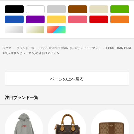
ブラック/黒色系
ホワイト/白色系
グレー/灰色系
ブラウン/茶色系
ベージュ系
グ
ブルー・ネイビー/青色系
パープル/紫色系
イエロー/黄色系
ピンク/桃色系
レッド/赤色系
オ
シルバー/銀色系
ゴールド/金色系
マルチカラー
ラクマ
ブランド一覧
LESS THAN HUMAN（レスザンヒューマン）
LESS THAN HUM
AN(レスザンヒューマン)の値下げアイテム
ページの上へ戻る
注目ブランド一覧