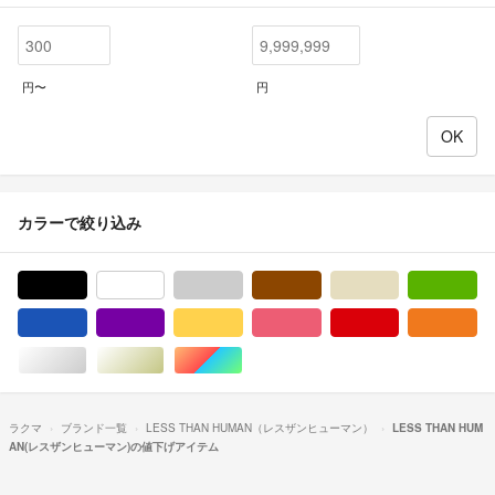
円〜
円
カラーで絞り込み
ブラック/黒色系
ホワイト/白色系
グレー/灰色系
ブラウン/茶色系
ベージュ系
グ
ブルー・ネイビー/青色系
パープル/紫色系
イエロー/黄色系
ピンク/桃色系
レッド/赤色系
オ
シルバー/銀色系
ゴールド/金色系
マルチカラー
ラクマ
ブランド一覧
LESS THAN HUMAN（レスザンヒューマン）
LESS THAN HUM
AN(レスザンヒューマン)の値下げアイテム