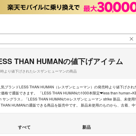
ESS THAN HUMANの値下げアイテム
品時より値下げされたレスザンヒューマンの商品
人気ブランドLESS THAN HUMAN（レスザンヒューマン）の発売時より値下げ
価格で通販できます。 「LESS THAN HUMANの1000本限定❤less than human×KEM
an サングラス」「LESS THAN HUMANの❇️レスザンヒューマン strike 新品、
S THAN HUMANの通販できる商品を販売中です。 新品未使用のものから、古着
すべて
新品