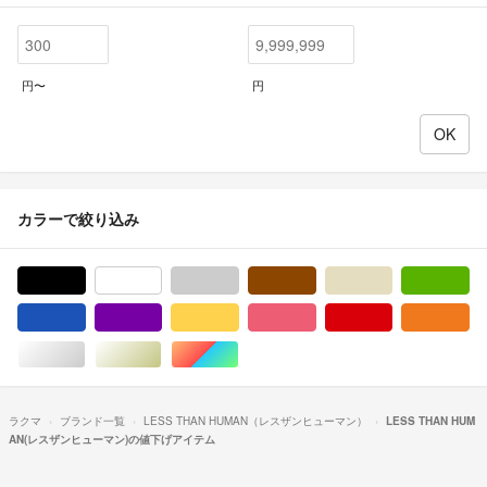
円〜
円
カラーで絞り込み
ブラック/黒色系
ホワイト/白色系
グレー/灰色系
ブラウン/茶色系
ベージュ系
グ
ブルー・ネイビー/青色系
パープル/紫色系
イエロー/黄色系
ピンク/桃色系
レッド/赤色系
オ
シルバー/銀色系
ゴールド/金色系
マルチカラー
ラクマ
ブランド一覧
LESS THAN HUMAN（レスザンヒューマン）
LESS THAN HUM
AN(レスザンヒューマン)の値下げアイテム