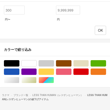
円〜
円
カラーで絞り込み
ブラック/黒色系
ホワイト/白色系
グレー/灰色系
ブラウン/茶色系
ベージュ系
グ
ブルー・ネイビー/青色系
パープル/紫色系
イエロー/黄色系
ピンク/桃色系
レッド/赤色系
オ
シルバー/銀色系
ゴールド/金色系
マルチカラー
ラクマ
ブランド一覧
LESS THAN HUMAN（レスザンヒューマン）
LESS THAN HUM
AN(レスザンヒューマン)の値下げアイテム