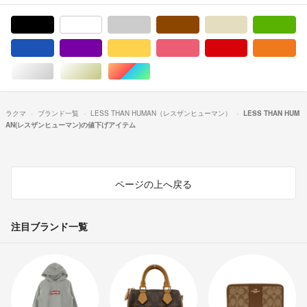
ブラック/黒色系
ホワイト/白色系
グレー/灰色系
ブラウン/茶色系
ベージュ系
グ
ブルー・ネイビー/青色系
パープル/紫色系
イエロー/黄色系
ピンク/桃色系
レッド/赤色系
オ
シルバー/銀色系
ゴールド/金色系
マルチカラー
ラクマ
ブランド一覧
LESS THAN HUMAN（レスザンヒューマン）
LESS THAN HUM
AN(レスザンヒューマン)の値下げアイテム
ページの上へ戻る
注目ブランド一覧