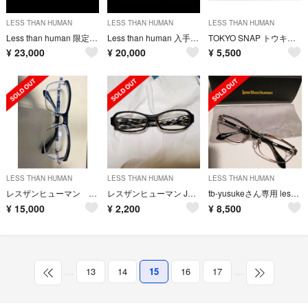
LESS THAN HUMAN
LESS THAN HUMAN
LESS THAN HUMAN
Less than human 限定入手困難YUNAGI 9610Limited
Less than human 入手困難 冬夏青青2101ブラック/レッドグラデ
TOKYO SNAP トウキョウスナップ メガネ 日本製 鯖江
¥
23,000
¥
20,000
¥
5,500
LESS THAN HUMAN
LESS THAN HUMAN
LESS THAN HUMAN
レスザンヒューマン メガネフレーム 未使用品
レスザンヒューマン Jeffrey.D 中古品
tb-yusukeさん専用 less than human HX63
¥
15,000
¥
2,200
¥
8,500
…
13
14
15
16
17
…