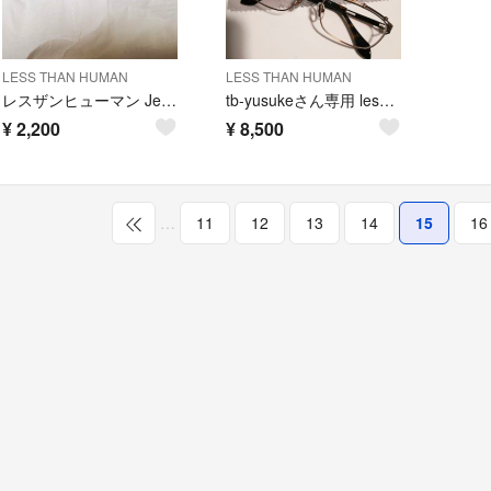
LESS THAN HUMAN
LESS THAN HUMAN
レスザンヒューマン Jeffrey.D 中古品
tb-yusukeさん専用 less than human HX63
¥
2,200
¥
8,500
…
11
12
13
14
15
16