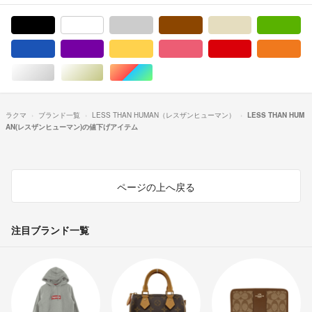
ブラック/黒色系
ホワイト/白色系
グレー/灰色系
ブラウン/茶色系
ベージュ系
グ
ブルー・ネイビー/青色系
パープル/紫色系
イエロー/黄色系
ピンク/桃色系
レッド/赤色系
オ
シルバー/銀色系
ゴールド/金色系
マルチカラー
ラクマ
ブランド一覧
LESS THAN HUMAN（レスザンヒューマン）
LESS THAN HUM
AN(レスザンヒューマン)の値下げアイテム
ページの上へ戻る
注目ブランド一覧