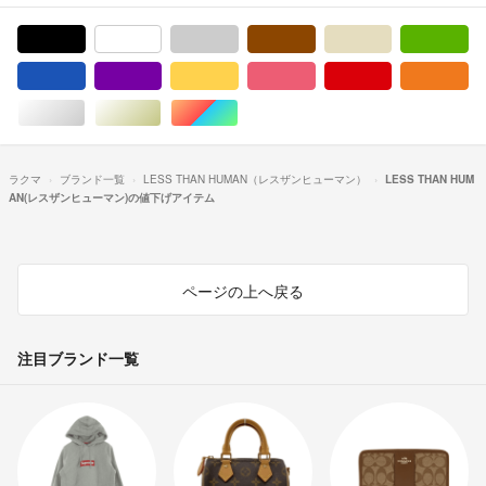
ブラック/黒色系
ホワイト/白色系
グレー/灰色系
ブラウン/茶色系
ベージュ系
グ
ブルー・ネイビー/青色系
パープル/紫色系
イエロー/黄色系
ピンク/桃色系
レッド/赤色系
オ
シルバー/銀色系
ゴールド/金色系
マルチカラー
ラクマ
ブランド一覧
LESS THAN HUMAN（レスザンヒューマン）
LESS THAN HUM
AN(レスザンヒューマン)の値下げアイテム
ページの上へ戻る
注目ブランド一覧