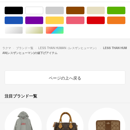
ブラック/黒色系
ホワイト/白色系
グレー/灰色系
ブラウン/茶色系
ベージュ系
グ
ブルー・ネイビー/青色系
パープル/紫色系
イエロー/黄色系
ピンク/桃色系
レッド/赤色系
オ
シルバー/銀色系
ゴールド/金色系
マルチカラー
ラクマ
ブランド一覧
LESS THAN HUMAN（レスザンヒューマン）
LESS THAN HUM
AN(レスザンヒューマン)の値下げアイテム
ページの上へ戻る
注目ブランド一覧