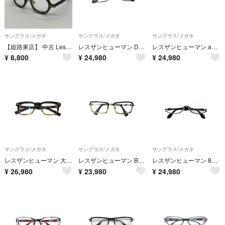
サングラス/メガネ
サングラス/メガネ
サングラス/メガネ
【姫路東店】 中古 Less than human | レスザンヒューマン メガネ HNL 度入りメガネ ｻｲｽﾞ:45□23 ブラック 【116】
レスザンヒューマン DELOS メガネ ブラック メタルフレーム スクエア ITYT4XOQHYS9
レスザンヒューマン andrei-c アンドレシ メガネ ブラック/ブラウン メタルフレーム ハーフリム スクエア IT107P9FWAMW
¥
8,800
¥
24,980
¥
24,980
サングラス/メガネ
サングラス/メガネ
サングラス/メガネ
レスザンヒューマン 大正ロマンシリーズ 43ノaキko ヨサノアキコ メガネ ブラック セルフレーム フルリム ウェリントン 9610 IT6DFUKYXBFK
レスザンヒューマン BUSTING メガネ ブラック/ブロンズゴールド メタルフレーム フルリム スクエア ITUO7OVKLP2I
レスザンヒューマン 8289 メガネ ブラック メタルフレーム ハーフリム スクエア ITFM62FHQPC0
¥
26,980
¥
23,980
¥
24,980