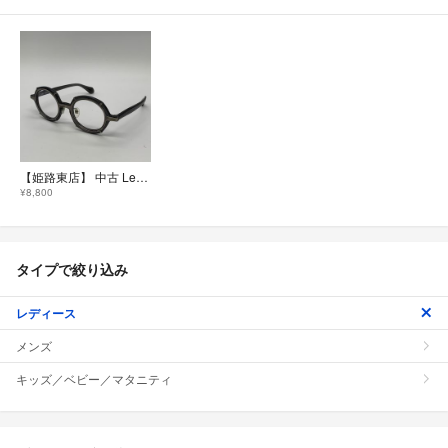
【姫路東店】 中古 Less than human | レスザンヒューマン メガネ HNL 度入りメガネ ｻｲｽﾞ:45□23 ブラック 【116】
¥8,800
タイプで絞り込み
レディース
メンズ
キッズ／ベビー／マタニティ