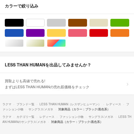
カラーで絞り込み
ブラック/黒色系
ホワイト/白色系
グレー/灰色系
ブラウン/茶色系
ベージュ系
グ
ブルー・ネイビー/青色系
パープル/紫色系
イエロー/黄色系
ピンク/桃色系
レッド/赤色系
オ
シルバー/銀色系
ゴールド/金色系
マルチカラー
LESS THAN HUMANを出品してみませんか？
買取よりも高値で売れる!
まずはLESS THAN HUMANの売れ筋価格をチェック
ラクマ
ブランド一覧
LESS THAN HUMAN（レスザンヒューマン）
レディース
フ
ァッション小物
サングラス/メガネ
対象商品（カラー：ブラック/黒色系）
ラクマ
カテゴリ一覧
レディース
ファッション小物
サングラス/メガネ
LESS TH
AN HUMANのサングラス/メガネ
対象商品（カラー：ブラック/黒色系）