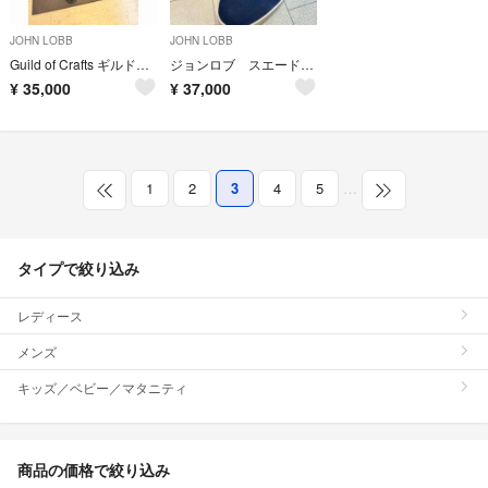
JOHN LOBB
JOHN LOBB
Guild of Crafts ギルドオブクラフツ 付属品完備 ストレートチップ
ジョンロブ スエード スニーカー ネイビー 8ハーフ
¥
35,000
¥
37,000
1
2
3
4
5
…
タイプで絞り込み
レディース
メンズ
キッズ／ベビー／マタニティ
商品の価格で絞り込み