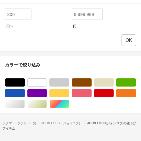
円〜
円
カラーで絞り込み
ブラック/黒色系
ホワイト/白色系
グレー/灰色系
ブラウン/茶色系
ベージュ系
グ
ブルー・ネイビー/青色系
パープル/紫色系
イエロー/黄色系
ピンク/桃色系
レッド/赤色系
オ
シルバー/銀色系
ゴールド/金色系
マルチカラー
ラクマ
ブランド一覧
JOHN LOBB（ジョンロブ）
JOHN LOBB(ジョンロブ)の値下げ
アイテム