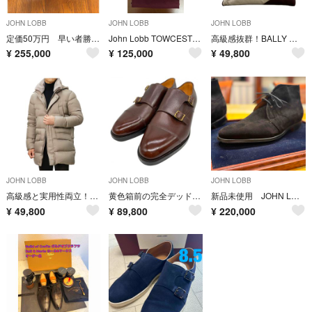
JOHN LOBB
JOHN LOBB
JOHN LOBB
定価50万円 早い者勝ち！ John lobb William city 2 7 E ２足セット ジョンロブ ウィリアム シティ2
John Lobb TOWCESTER 5D
高級感抜群！BALLY トートボストン
¥
255,000
¥
125,000
¥
49,800
JOHN LOBB
JOHN LOBB
JOHN LOBB
高級感と実用性両立！ヘルノ ハイエンドラインのダウン48
黄色箱前の完全デッドストック！ジョンロブ ウィリアム 9.5
新品未使用 JOHN LOBB ジョンロブ ROMSEY スエードブーツ 黒
¥
49,800
¥
89,800
¥
220,000