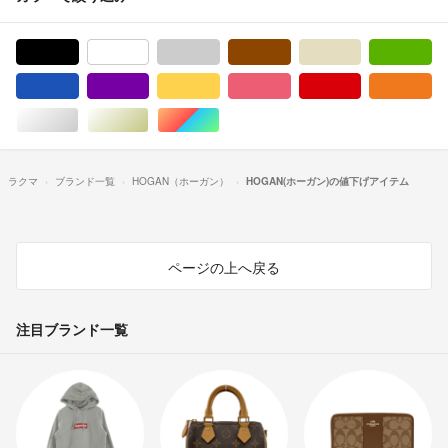
ブラック/黒色系
ホワイト/白色系
グレー/灰色系
ブラウン/茶色系
ベージュ系
グ
ブルー・ネイビー/青色系
パープル/紫色系
イエロー/黄色系
ピンク/桃色系
レッド/赤色系
オ
シルバー/銀色系
ゴールド/金色系
マルチカラー
ラクマ
ブランド一覧
HOGAN（ホーガン）
HOGAN(ホーガン)の値下げアイテム
ページの上へ戻る
注目ブランド一覧