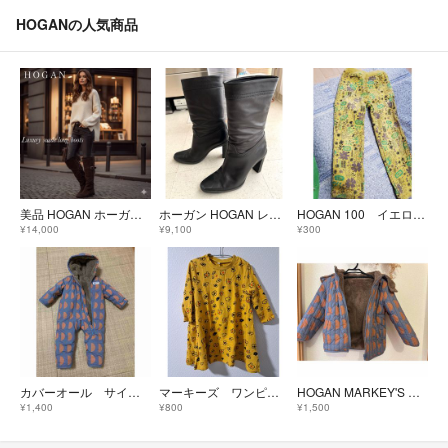
HOGANの人気商品
美品 HOGAN ホーガン 高級 ロングブーツ スエード ブラウン 23.5cm
ホーガン HOGAN レディースハイヒール レザー ロングブーツ
HOGAN 100 イエロー HOGAN 幾何学模様 長ズボン パンツ
¥14,000
¥9,100
¥300
カバーオール サイズ70
マーキーズ ワンピースSize100
HOGAN MARKEY'S キッズジャケット
¥1,400
¥800
¥1,500