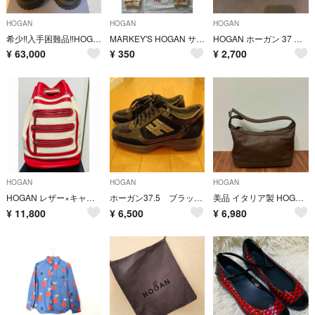
HOGAN
HOGAN
HOGAN
希少‼️入手困難品‼️HOGAN ホーガン Hストライプススニーカー 黒 ７1/2
MARKEY'S HOGAN サルエルパンツ 100
HOGAN ホーガン 37 フラットシューズ
¥
63,000
¥
350
¥
2,700
HOGAN
HOGAN
HOGAN
HOGAN レザー×キャンバス生地 ボディバッグ ダッフルバッグ
ホーガン37.5 ブラック スエード スニーカー
美品 イタリア製 HOGAN ホーガン レディース ハンドバッグ トートバッグ
¥
11,800
¥
6,500
¥
6,980