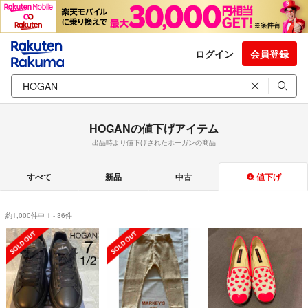
ログイン
会員登録
HOGANの値下げアイテム
出品時より値下げされたホーガンの商品
すべて
新品
中古
値下げ
約1,000件中 1 - 36件