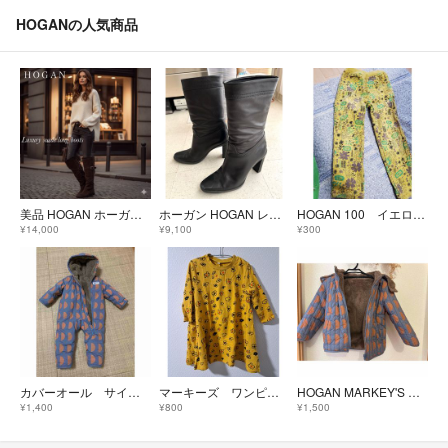
HOGANの人気商品
美品 HOGAN ホーガン 高級 ロングブーツ スエード ブラウン 23.5cm
ホーガン HOGAN レディースハイヒール レザー ロングブーツ
HOGAN 100 イエロー HOGAN 幾何学模様 長ズボン パンツ
¥14,000
¥9,100
¥300
カバーオール サイズ70
マーキーズ ワンピースSize100
HOGAN MARKEY'S キッズジャケット
¥1,400
¥800
¥1,500