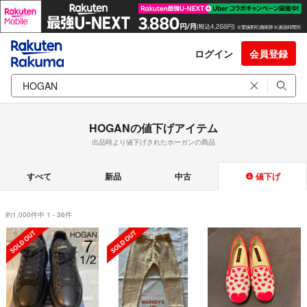
ログイン
会員登録
HOGANの値下げアイテム
出品時より値下げされたホーガンの商品
すべて
新品
中古
値下げ
約1,000件中 1 - 36件