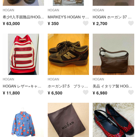
HOGAN
HOGAN
HOGAN
希少‼️入手困難品‼️HOGAN ホーガン Hストライプススニーカー 黒 ７1/2
MARKEY'S HOGAN サルエルパンツ 100
HOGAN ホーガン 37 フラットシューズ
¥
63,000
¥
350
¥
2,700
HOGAN
HOGAN
HOGAN
HOGAN レザー×キャンバス生地 ボディバッグ ダッフルバッグ
ホーガン37.5 ブラック スエード スニーカー
美品 イタリア製 HOGAN ホーガン レディース ハンドバッグ トートバッグ
¥
11,800
¥
6,500
¥
6,980