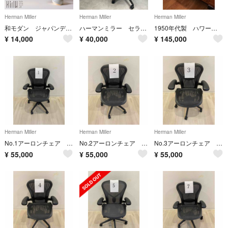
Herman Miller
Herman Miller
Herman Miller
和モダン ジャパンディ The New Old Light Small緑
ハーマンミラー セラチェア オフィス 仕事 作業 デスクワーク Herman
1950年代製 ハワードミラー社 オリジナル バブルランプ ジョージネルソン
¥
14,000
¥
40,000
¥
145,000
Herman Miller
Herman Miller
Herman Miller
No.1アーロンチェア エルゴノミックメッシュオフィスチェア（初期型） ブラック
No.2アーロンチェア エルゴノミックメッシュオフィスチェア ブラック（初期型）
No.3アーロンチェア エルゴノミックメッシュオフィスチェア ブラック（初期型）
¥
55,000
¥
55,000
¥
55,000