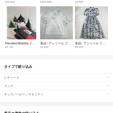
¥55,000
¥229,999
¥3,800
Flensted Mobiles クリスマス ツリー モビール モービル
美品✨アンミール ブラウス ボウタイ パフスリーブ 白 M（E489）
美品✨アンミール フラワーチュール リボンワンピース 花柄 F（E482）
¥2,100
¥2,900
¥9,000
タイプで絞り込み
レディース
メンズ
キッズ／ベビー／マタニティ
商品の価格で絞り込み