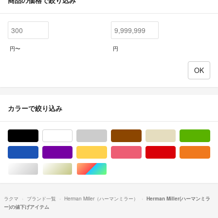
円〜
円
カラーで絞り込み
ブラック/黒色系
ホワイト/白色系
グレー/灰色系
ブラウン/茶色系
ベージュ系
グ
ブルー・ネイビー/青色系
パープル/紫色系
イエロー/黄色系
ピンク/桃色系
レッド/赤色系
オ
シルバー/銀色系
ゴールド/金色系
マルチカラー
ラクマ
ブランド一覧
Herman Miller（ハーマンミラー）
Herman Miller(ハーマンミラ
ー)の値下げアイテム