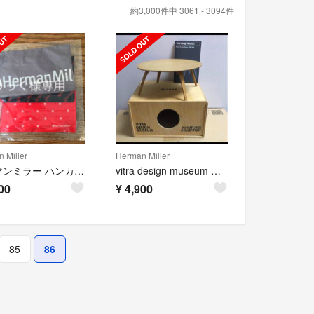
約3,000件中 3061 - 3094件
 Miller
Herman Miller
ハーマンミラー ハンカチ＆バッヂセット
vitra design museum ミニチュア イームズ CTW
00
¥
4,900
85
86