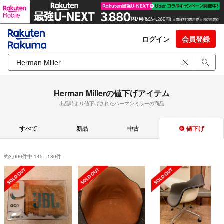
ログイン
会員登録
Herman Millerの値下げアイテム
出品時より値下げされたハーマンミラーの商品
すべて
新品
中古
値下げ
約3,000件中 145 - 180件