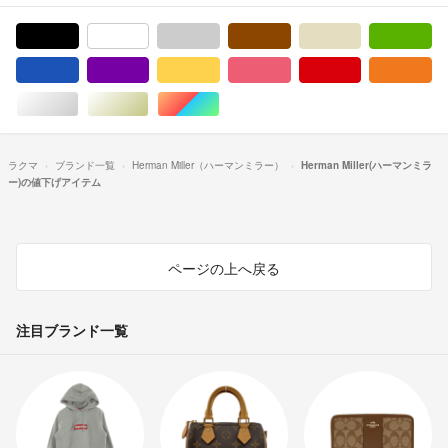
ブラック/黒色系
ホワイト/白色系
グレー/灰色系
ブラウン/茶色系
ベージュ系
グ
ブルー・ネイビー/青色系
パープル/紫色系
イエロー/黄色系
ピンク/桃色系
レッド/赤色系
オ
シルバー/銀色系
ゴールド/金色系
マルチカラー
ラクマ
ブランド一覧
Herman Miller（ハーマンミラー）
Herman Miller(ハーマンミラ
ー)の値下げアイテム
ページの上へ戻る
注目ブランド一覧