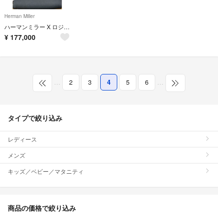
Herman Miller
ハーマンミラー X ロジクールG エンボディゲーミングチェア シアン
¥
177,000
…
2
3
4
5
6
…
タイプで絞り込み
レディース
メンズ
キッズ／ベビー／マタニティ
商品の価格で絞り込み