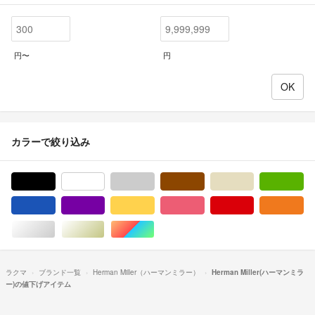
円〜
円
カラーで絞り込み
ブラック/黒色系
ホワイト/白色系
グレー/灰色系
ブラウン/茶色系
ベージュ系
グ
ブルー・ネイビー/青色系
パープル/紫色系
イエロー/黄色系
ピンク/桃色系
レッド/赤色系
オ
シルバー/銀色系
ゴールド/金色系
マルチカラー
ラクマ
ブランド一覧
Herman Miller（ハーマンミラー）
Herman Miller(ハーマンミラ
ー)の値下げアイテム