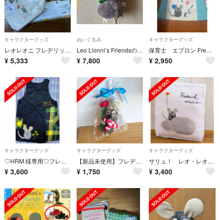
キャラクターグッズ
ぬいぐるみ
キャラクターグッズ
レオレオニ フレデリック トートバッグ 便利ボックス
Leo Lionni’s Friendsのぬいぐるみ
保育士 エプロン Frederick エプロン レオ・リオニ
¥
5,333
¥
7,800
¥
2,950
キャラクターグッズ
キャラクターグッズ
キャラクターグッズ
♡HRM.様専用♡フレデリック エプロン
【新品未使用】フレデリック マスコット キーホルダー
サリュ！ レオ・レオニ コラボ 絵本クッション 限定フレデリック
¥
3,600
¥
1,750
¥
3,400