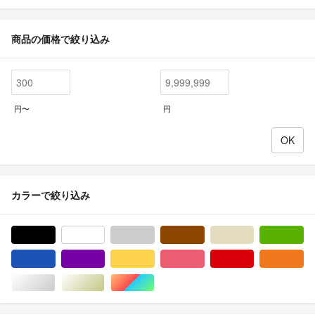
商品の価格で絞り込み
円〜
円
カラーで絞り込み
ブラック/黒色系
ホワイト/白色系
グレー/灰色系
ブラウン/茶色系
ベージュ系
グ
ブルー・ネイビー/青色系
パープル/紫色系
イエロー/黄色系
ピンク/桃色系
レッド/赤色系
オ
シルバー/銀色系
ゴールド/金色系
マルチカラー