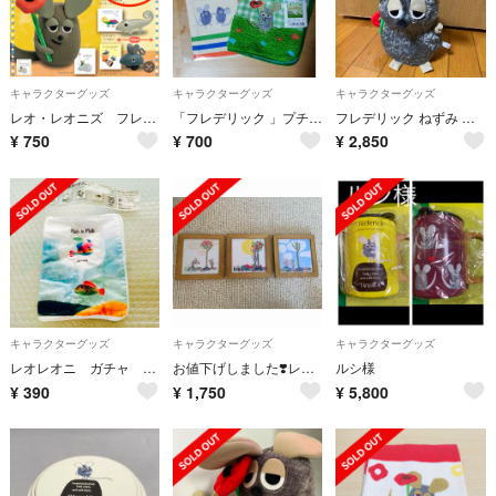
キャラクターグッズ
キャラクターグッズ
キャラクターグッズ
レオ・レオニズ フレンズ ピクチャーフィギュアコレクション スイミー&赤い魚
「フレデリック 」プチタオル 小袋 セット
フレデリック ねずみ パペット
¥
750
¥
700
¥
2,850
キャラクターグッズ
キャラクターグッズ
キャラクターグッズ
レオレオニ ガチャ ガシャポン ポーチ
お値下げしました❣️レオレオニ フレデリック✖️サリュ アートパネル三枚セット
ルシ様
¥
390
¥
1,750
¥
5,800