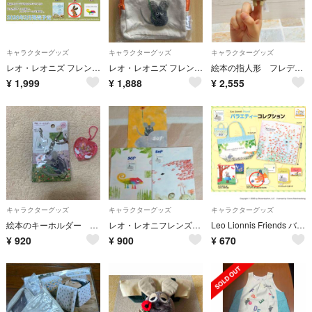
キャラクターグッズ
キャラクターグッズ
キャラクターグッズ
レオ・レオニズ フレンズ メモリーコレクション
レオ・レオニズ フレンズ さがら刺繍ポーチ フレデリック
絵本の指人形 フレデリック レオレオニ フィンガーパペット
¥
1,999
¥
1,888
¥
2,555
キャラクターグッズ
キャラクターグッズ
キャラクターグッズ
絵本のキーホルダー フレデリック お花
レオ・レオニフレンズ クリアファイル （フレデリック スイミー じぶんだけのい
Leo Lionnis Friends バラエティーコレクション
¥
920
¥
900
¥
670