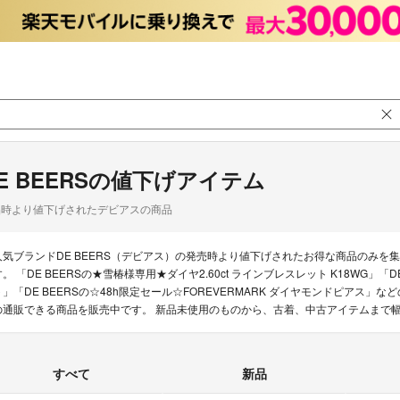
E BEERSの値下げアイテム
品時より値下げされたデビアスの商品
人気ブランドDE BEERS（デビアス）の発売時より値下げされたお得な商品のみ
す。 「DE BEERSの★雪椿様専用★ダイヤ2.60ct ラインブレスレット K18WG」
ト」「DE BEERSの☆48h限定セール☆FOREVERMARK ダイヤモンドピアス」な
の通販できる商品を販売中です。 新品未使用のものから、古着、中古アイテムまで
すべて
新品