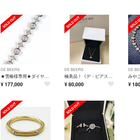
DE BEERS
DE BEERS
DE BE
★雪椿様専用★ダイヤ2.60ct ラインブレスレット K18WG
極美品！《デ・ビアス》ダイヤモンド ペンダント
¥
177,000
¥
80,000
¥
180